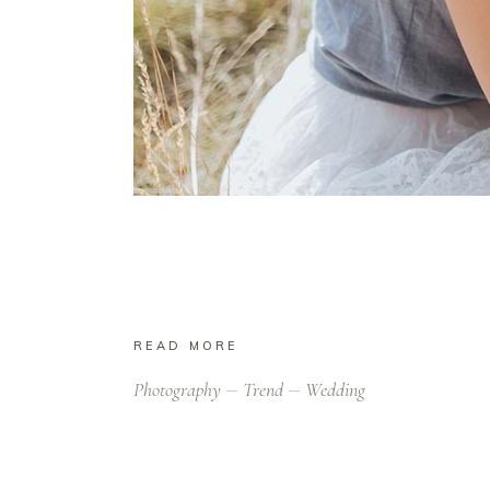
Ut vitae feugiat magna, ut mattis ligula. Aliqua
Nunc tincidunt venenatis tellus euismod ferm
READ MORE
Photography
Trend
Wedding