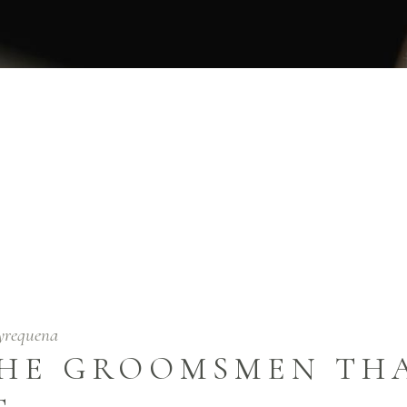
m ut rutrum est. Maecenas sit amet scelerisque orci. Aenean et ex 
entum. Maecenas sed dapibus eros. Phasellus eu mi metus.
yrequena
THE GROOMSMEN TH