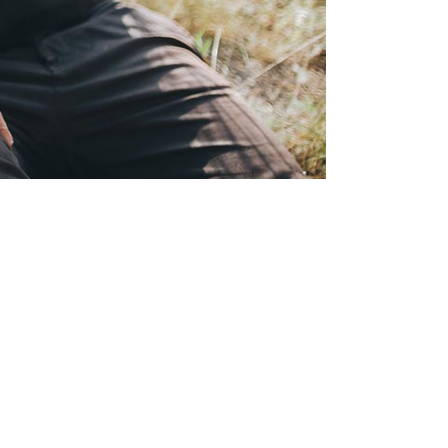
ut elit tincidunt rutrum vitae eleifend metus.