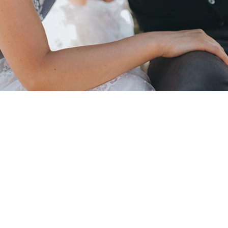
m ut rutrum est. Maecenas sit amet scelerisque orci. Aenean et ex 
entum. Maecenas sed dapibus eros. Phasellus eu mi metus.