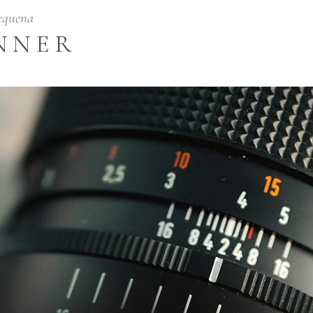
equena
NNER