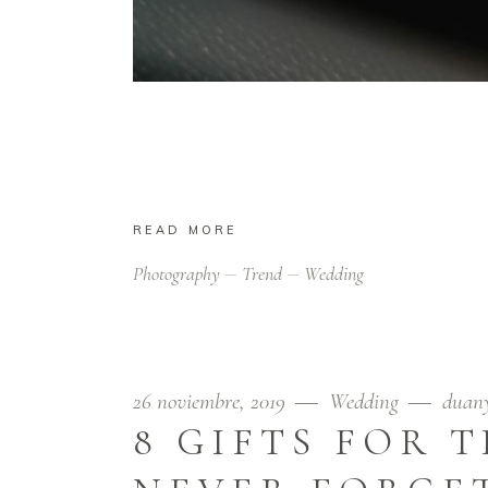
Ut vitae feugiat magna, ut mattis ligula. Aliqua
Nunc tincidunt venenatis tellus euismod ferm
READ MORE
Photography
Trend
Wedding
26 noviembre, 2019
Wedding
duan
8 GIFTS FOR 