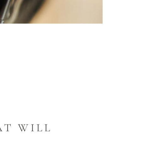
ut elit tincidunt rutrum vitae eleifend metus.
AT WILL