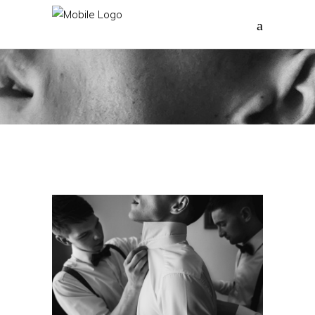
ALMOST DONE
Home
/
Preparation
/
Almost Done