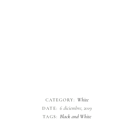
purus ut congue pharetra, elit sapien
aliquam turpis, non viverra dui ante id orci.
Nam laoreet ornare urna, in varius nibh
finibus sit amet. Quisque sed commodo
sapien. Suspendisse at risus tempor eros
auctor ullamcorper. Duis ut libero nulla. Ut
et erat in quam mattis rhoncus. Mauris
dignissim pharetra erat at rhoncus. Aenean
dignissim eros quis elit volutpat, faucibus
facilisis nisl vulputate. Vivamus interdum id
urna ut sagittis.
White
CATEGORY:
6 diciembre, 2019
DATE:
Black and White
TAGS: