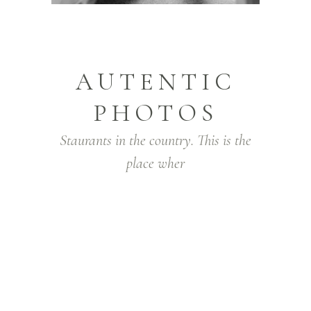
AUTENTIC
PHOTOS
Staurants in the country. This is the
place wher
Lorem ipsum dolor sit amet, consectetur
adipiscing elit. Integer facilisis lorem quis
pretium posuere. Nam gravida orci in
massa convallis vestibulum. Sed venenatis
hendrerit gravida. In nec lectus diam. Sed
tellus justo, aliquam id eros sit amet,
condimentum ullamcorper justo. In lacinia,