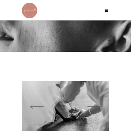
WHITE SHIRT
Home
/
White
/
White Shirt