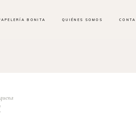
PAPELERÍA BONITA
QUIÉNES SOMOS
CONTA
quena
!
ada. Edítala o bórrala, ¡luego empieza a escribir!