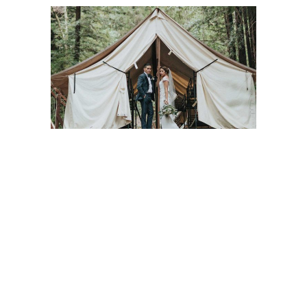
Lorem ipsum dolor sit amet, consectetur
adipiscing elit. Ut vitae feugiat magna, ut
mattis ligula. Aliquam ut rutrum est.
Maecenas sit amet scelerisque orci.
Aenean et ex ut elit tincidunt rutrum vitae
eleifend metus. Nunc tincidunt venenatis
tellus euismod fermentum. Maecenas sed