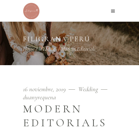
FILIGRANA PERÚ
Home
/
Wedding
/
Modern Editorials
16 noviembre, 2019
Wedding
duanyrequena
MODERN
EDITORIALS