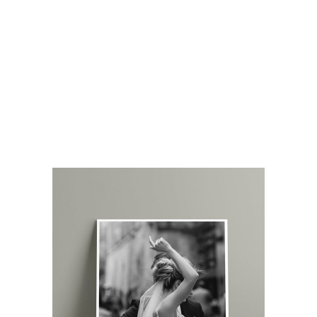
dapibus eros. Phasellus eu mi metus. Nunc
mi nisl, viverra id sollicitudin et, auctor sit
amet augue. Morbi blandit dolor ac rhoncus
semper. Donec rutrum risus vitae arcu
interdum condimentum. Pellentesque eu ex
metus. Maecenas facilisis est at aliquet
blandit. Nullam volutpat ultricies.